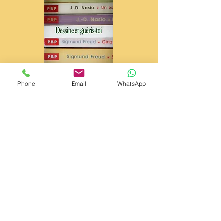
Phone
Email
WhatsApp
Contactez-moi
Cournon d'Auvergne -
Sarliève - Centre d'affaires du
Zénith
30, rue de Sarliève
63800 Cournon